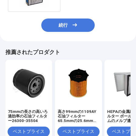
続行
推薦されたプロダクト
75mmの長さの高いろ
高さ99mmの1109AY
HEPAの金属繊
過効率の石油フィルタ
石油フィルター
ルター ボール紙
ー26300-35504
65.5mmの25.6mm外
ムのメルブ遺跡
の直径
ブ遺跡14のプ
つけられた空気
ベストプライス
ベストプライス
ベストプラ