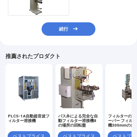
続行
推薦されたプロダクト
PLCS-1A自動超音波フ
パス弁による完全な自
フィルターのた
ィルター溶接機
動フィルター溶接機8
ーパー フィル
の場所の回転盤
機300mmの自
波溶接機械
ベストプライス
ベストプライス
ベストプラ