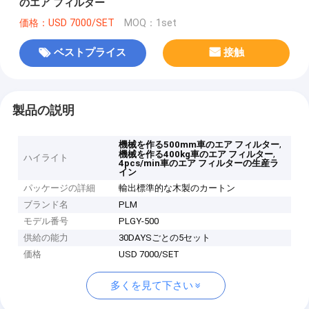
のエア フィルター
価格：USD 7000/SET
MOQ：1set
ベストプライス
接触
製品の説明
,
機械を作る500mm車のエア フィルター
,
機械を作る400kg車のエア フィルター
ハイライト
4pcs/min車のエア フィルターの生産ラ
イン
パッケージの詳細
輸出標準的な木製のカートン
ブランド名
PLM
モデル番号
PLGY-500
供給の能力
30DAYSごとの5セット
価格
USD 7000/SET
多くを見て下さい