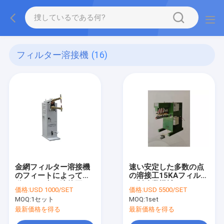
フィルター溶接機
(16)
金網フィルター溶接機
速い安定した多数の点
のフィートによって作
の溶接工15KAフィルタ
動させる点の溶接工
ー製造業機械
価格:
USD 1000/SET
価格:
USD 5500/SET
MOQ:
1セット
MOQ:
1set
最新価格を得る
最新価格を得る