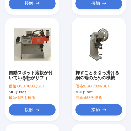
接触
接触
自動スポット溶接が付
押すことを引っ掛ける
いている転がりフィル
網の端のための機械を
ター溶接機を切る網
作るHDAF車のエア フ
価格:
USD 10500/SET
価格:
USD 7000/SET
ィルター
MOQ:
1set
MOQ:
1set
最新価格を得る
最新価格を得る
接触
接触