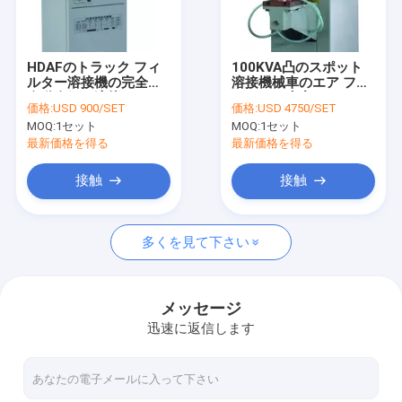
Factory Tour
Quality Control
HDAFのトラック フィ
100KVA凸のスポット
ルター溶接機の完全な
溶接機械車のエア フィ
Contact Us
自動金網の溶接
ルターの生産ライン
価格:
USD 900/SET
価格:
USD 4750/SET
MOQ:
1セット
MOQ:
1セット
Request A Quote
最新価格を得る
最新価格を得る
接触
接触
機械を作るエア フィルター
多くを見て下さい
ECOフィルター機械
機械を作る石油フィルター
メッセージ
迅速に返信します
機械をプリーツをつけるナイフ
回転式プリーツをつける機械