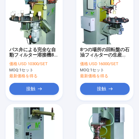
パス弁による完全な自
8つの場所の回転盤の石
動フィルター溶接機8の
油フィルターの生産の
場所の回転盤
ための最下の完全な自
価格:
USD 10300/SET
価格:
USD 16000/SET
動版の溶接機
MOQ:
1セット
MOQ:
1セット
最新価格を得る
最新価格を得る
接触
接触
Home
Products
About Us