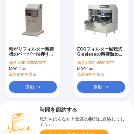
転がりフィルター溶接
ECOフィルター回転式
機のペーパー端押す機
Gluelessの溶接熱めっ
械
き機械完全な自動車
価格:
USD 22500/SET
価格:
USD 16500/SET
MOQ:
1set
MOQ:
1set
最新価格を得る
最新価格を得る
接触
接触
時間を節約する
私たちはあなたと最高の製品に連絡しまし
ょう。