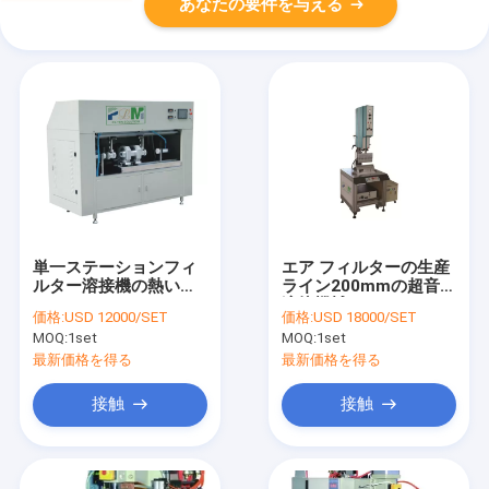
あなたの要件を与える
単一ステーションフィ
エア フィルターの生産
ルター溶接機の熱い版
ライン200mmの超音波
1000mm 16kw
溶接機械
価格:
USD 12000/SET
価格:
USD 18000/SET
MOQ:
1set
MOQ:
1set
最新価格を得る
最新価格を得る
接触
接触