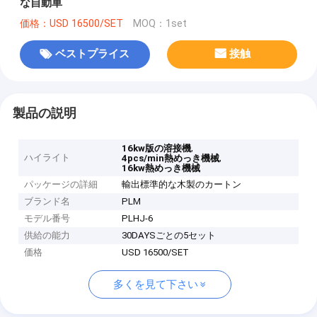
な自動車
価格：USD 16500/SET
MOQ：1set
ベストプライス
接触
製品の説明
,
16kw版の溶接機
ハイライト
,
4pcs/min熱めっき機械
16kw熱めっき機械
パッケージの詳細
輸出標準的な木製のカートン
ブランド名
PLM
モデル番号
PLHJ-6
供給の能力
30DAYSごとの5セット
価格
USD 16500/SET
多くを見て下さい