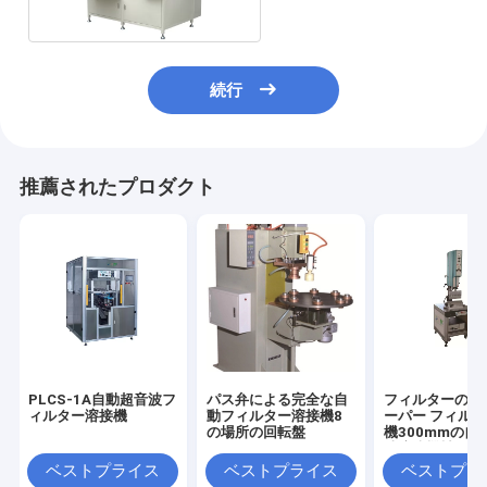
続行
推薦されたプロダクト
PLCS-1A自動超音波フ
パス弁による完全な自
フィルターのた
ィルター溶接機
動フィルター溶接機8
ーパー フィル
の場所の回転盤
機300mmの自
波溶接機械
ベストプライス
ベストプライス
ベストプラ