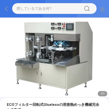
1
/
1
ECOフィルター回転式Gluelessの溶接熱めっき機械完全