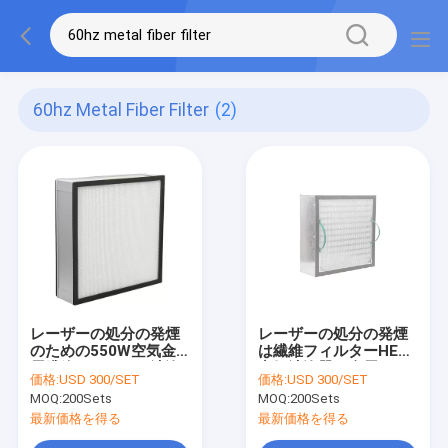
60hz Metal Fiber Filter
(2)
レーザーの処分の発煙
レーザーの処分の発煙
のための550W空気金
は繊維フィルターHEPA
属繊維フィルター清浄
空気清浄器に金属をか
価格:
USD 300/SET
価格:
USD 300/SET
器
ぶせる
MOQ:
200Sets
MOQ:
200Sets
最新価格を得る
最新価格を得る