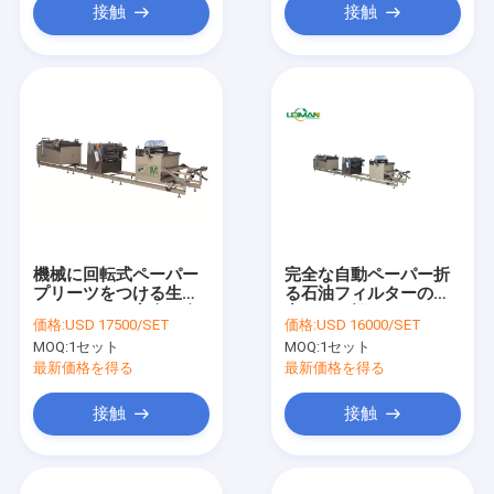
接触
接触
機械に回転式ペーパー
完全な自動ペーパー折
プリーツをつける生産
る石油フィルターの生
ラインをする完全な自
産ライン幅420mm
価格:
USD 17500/SET
価格:
USD 16000/SET
動石油フィルター
MOQ:
1セット
MOQ:
1セット
最新価格を得る
最新価格を得る
接触
接触