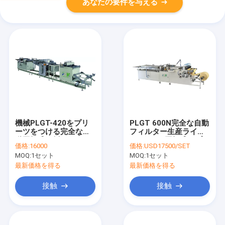
あなたの要件を与える
機械PLGT-420をプリ
PLGT 600N完全な自動
ーツをつける完全な自
フィルター生産ライン
動回転式ろ紙
600mmの回転式にプリ
価格:
16000
価格:
USD17500/SET
ーツをつけること
MOQ:
1セット
MOQ:
1セット
最新価格を得る
最新価格を得る
接触
接触