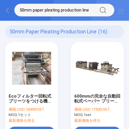
50mm Paper Pleating Production Line
(16)
Ecoフィルター回転式
600mmの完全な自動回
プリーツをつける機械
転式ペーパー プリーツ
エア フィルターのペー
をつける生産ライン
価格:
USD 16000/SET
価格:
USD 17500/SET
パー プリーツをつける
MOQ:
1セット
MOQ:
1set
生産ライン
最新価格を得る
最新価格を得る