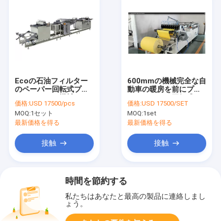
Ecoの石油フィルター
600mmの機械完全な自
のペーパー回転式プリ
動車の暖房を前にプリ
ーツをつける機械
ーツをつける回転式ろ
価格:
USD 17500/pcs
価格:
USD 17500/SET
Origamiの生産ライン
紙
MOQ:
1セット
MOQ:
1set
最新価格を得る
最新価格を得る
接触
接触
時間を節約する
私たちはあなたと最高の製品に連絡しまし
ょう。