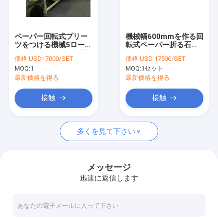
会社案内
品質管理
ペーパー回転式プリー
機械幅600mmを作る回
ツをつける機械5ローラ
転式ペーパー折る石油
お問い合わせ
ーPLGT 420 Ecoの石
フィルター
価格:
USD17000/SET
価格:
USD 17500/SET
油フィルターの生産
MOQ:
1
MOQ:
1セット
見積依頼
最新価格を得る
最新価格を得る
接触
接触
機械を作るエア フィルター
多くを見て下さい
ECOフィルター機械
機械を作る石油フィルター
メッセージ
迅速に返信します
機械をプリーツをつけるナイフ
回転式プリーツをつける機械