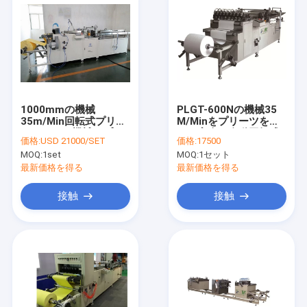
1000mmの機械
PLGT-600Nの機械35
35m/Min回転式プリー
M/Minをプリーツをつ
ツをつける機械をプリ
ける完全な自動回転式
価格:
USD 21000/SET
価格:
17500
ーツをつける浮彫りに
ろ紙
MOQ:
1set
MOQ:
1セット
なるろ紙
最新価格を得る
最新価格を得る
接触
接触
ホーム
製品
企業情報