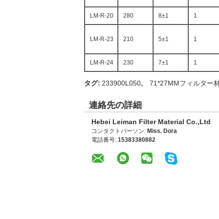
LM-R-20
280
8±1
1
LM-R-23
210
5±1
1
LM-R-24
230
7±1
1
,
タグ:
233900L050
71*27MMフィルター
連絡先の詳細
Hebei Leiman Filter Material Co.,Ltd
コンタクトパーソン:
Miss. Dora
電話番号:
15383380882