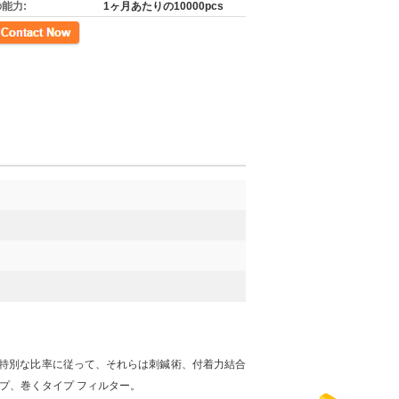
能力:
1ヶ月あたりの10000pcs
先
る。特別な比率に従って、それらは刺鍼術、付着力結合
プ、巻くタイプ フィルター。