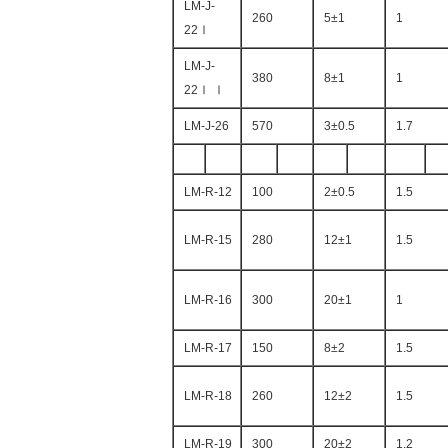
LM-J-
260
5±1
1
22Ⅰ
LM-J-
380
8±1
1
22Ⅰ Ⅰ
LM-J-26
570
3±0.5
1.7
LM-R-12
100
2±0.5
1.5
LM-R-15
280
12±1
1.5
LM-R-16
300
20±1
1
LM-R-17
150
8±2
1.5
LM-R-18
260
12±2
1.5
LM-R-19
300
20±2
1.2