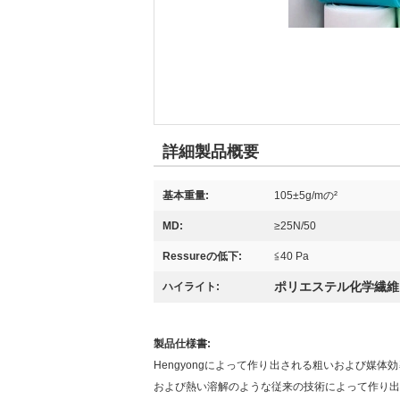
詳細製品概要
基本重量:
105±5g/mの²
MD:
≥25N/50
Ressureの低下:
≦40 Pa
ポリエステル化学繊維
ハイライト:
製品仕様書:
Hengyongによって作り出される粗いおよび媒
および熱い溶解のような従来の技術によって作り出