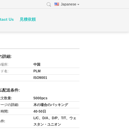
Japanese
tact Us
見積依頼
の詳細:
場所:
中国
ド名:
PLM
ISO9001
払配送条件:
文数量:
5000pcs
ージの詳細:
木の場合のパッキング
時間:
40-50日
L/C、D/A、D/P、T/T、ウェ
件:
スタン・ユニオン