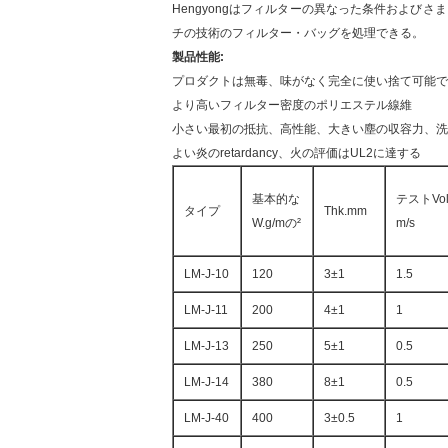
Hengyongはフィルターの異なった条件およ
チの技術のフィルター・バッグを処理できる。
製品性能:
プロダクトは無毒、味がなく完全に使い捨て可能で
より高いフィルター密度のポリエステル線維
小さい最初の抵抗、高性能、大きい塵の収容力、洗
よい炎のretardancy、火の評価はUL2に達する
基本的な
テストVol
タイプ
Thk.mm
W.g/mの²
m/s
LM-J-10
120
3±1
1.5
LM-J-11
200
4±1
1
LM-J-13
250
5±1
0.5
LM-J-14
380
8±1
0.5
LM-J-40
400
3±0.5
1