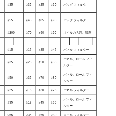
≦35
≧35
≧25
≧60
バッグ フィルタ
≦55
≧45
≧85
≧90
バッグ フィルタ
≦200
≧70
≧90
≧95
オイルのろ過、吸塵
≦15
≧15
≧35
≧45
パネル フィルター
パネル、ロール フィ
≦35
≧25
≧50
≧65
ルター
パネル、ロール フィ
≦50
≧35
≧70
≧80
ルター
≦25
≧15
≧30
≧25
パネル フィルター
パネル、ロール フィ
≦35
≧18
≧45
≧65
ルター
≦65
≧35
≧65
≧80
ロール フィルター