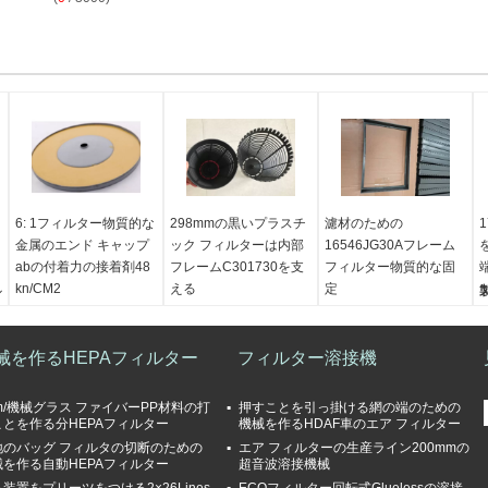
6: 1フィルター物質的な
298mmの黒いプラスチ
濾材のための
金属のエンド キャップ
ック フィルターは内部
16546JG30Aフレーム
abの付着力の接着剤48
フレームC301730を支
フィルター物質的な固
kn/CM2
える
定
ル
製品名:
6: 1つのAB
製品名:
C301730フィル
製品名:
濾材フィルター
GlueMetalのエンド キ
ターの内部フレームは
材料のまわりの
械を作るHEPAフィルター
ャップの接着剤ABの接
プラスチック部品をろ
フィルター溶接機
16546JG30Aフレーム
着剤
過する材料を支える
の固定
出現:
ブラウンの液体
材料:
プラスチック
材料:
プラスチック
m/機械グラス ファイバーPP材料の打
押すことを引っ掛ける網の端のための
揮発内容:
≥98%
濾材の形態:
C301730
濾材の形態:
6
ことを作る分HEPAフィルター
機械を作るHDAF車のエア フィルター
密度:
1.22±0.05 g/ml
のため:
turck/車
16546JG30A
地のバッグ フィルタの切断のための
エア フィルターの生産ライン200mmの
械を作る自動HEPAフィルター
超音波溶接機械
色:
顧客の要求の一致