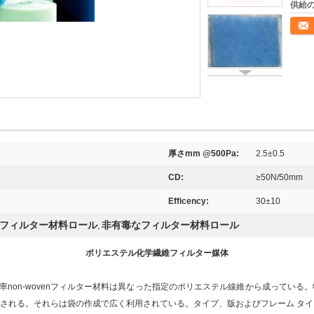
供給の
連絡
厚さmm @500Pa:
2.5±0.5
CD:
≥50N/50mm
Efficency:
30±10
フィルター材料ロール
非有毒なフィルター材料ロール
,
ポリエステル化学繊維フィルター媒体
体効率non-wovenフィルター材料は異なった指定のポリエステル線維から成ってい
される。それらは袋の作成で広く利用されている。タイプ、版およびフレーム タイ