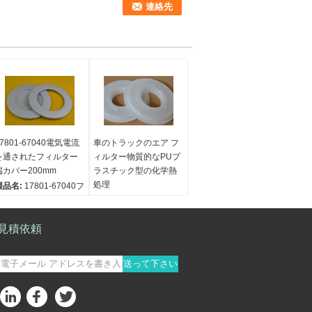
17801-67040電気電流
車のトラックのエア フ
を通されたフィルター
ィルター物質的なPUプ
端カバー200mm
ラスチック型の化学熱
処理
製品名:
17801-67040フ
ィルター端カバー電気
製品名:
プラスチック型
電流を通されたフィル
色:
白い
ター材料
見積依頼
表面処理:
化学熱処理
材料:
金属
タイプ:
PU型
濾材の形態:
17801-
送って下さい
7040
タイプ:
電流を通される
電気