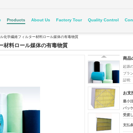
e
Products
About Us
Factory Tour
Quality Control
Con
ル化学繊維フィルター材料ロール媒体の有毒物質
ー材料ロール媒体の有毒物質
商品
起源の
ブラン
証明:
お支
最小注
パッケ
受渡し
支払条