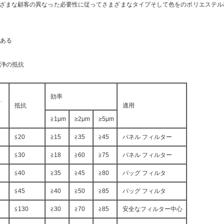
びさまざまな顧客の異なった必要性に従ってさまざまなタイプそして色をのポリエステ
ある
浄の抵抗
効率
.
抵抗
適用
≧1μm
≥2μm
≥5μm
≦20
≧15
≧35
≧45
パネル フィルター
≦30
≧18
≧60
≧75
パネル フィルター
≦40
≧35
≧45
≧80
バッグ フィルタ
≦45
≧40
≧50
≧85
バッグ フィルタ
≦130
≧30
≧70
≧85
安全なフィルター中心