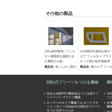
その他の製品
130 g/M2黄色いフィル
1418883不規則な車の
ター物質的な凝固させ
エア フィルター プラス
た燃料のろ紙
チック型の化学熱処理
製品名:
安いしかし質の
製品名:
車のエア フィ
黄色い燃料はペーパー
ターの不規則なエア フ
凝固した
ィルター材料のための
基本重量を治す前:
回転式プリーツをつける機械
135
1418883プラスチック
機
±5 g/㎡
型
基本重量を治した後:
色:
白い
完全な自動PPの断続的なつく生産ライ
10
125 ±5 g/㎡
表面処理:
化学熱処理
ンペーパー プリーツ機械
つ
空気透磁率:
550±50 L/
タイプ:
PU型
ローラーのタイプ機械フル オートマチ
生
ック パターンOrigamiの回転式プリーツ
機
㎡/s
をつける折りたたみ