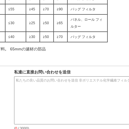
≦55
≧45
≧70
≧90
バッグ フィルタ
パネル、ロール フィ
≦30
≧25
≧50
≧65
ルター
≦40
≧30
≧50
≧70
バッグ フィルタ
,
材料
65mmの濾材の部品
私達に直接お問い合わせを送信
(
0
/ 3000)