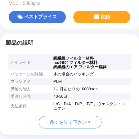
MOQ：5000pcs
ベストプライス
接触
製品の説明
,
綿繊維フィルター材料
ハイライト
,
iso9001フィルター材料
綿繊維のエア フィルター媒体
パッケージの詳細
木の場合のパッキング
ブランド名
PLM
供給の能力
1ヶ月あたりの10000pcs
受渡し時間
40-50日
L/C、D/A、D/P、T/T、ウェスタン・ユ
支払条件
ニオン
多くを見て下さい