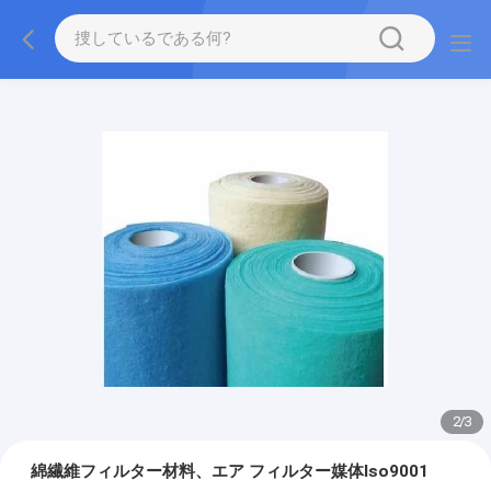
2
/
3
綿繊維フィルター材料、エア フィルター媒体Iso9001