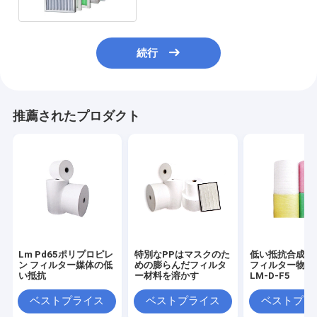
続行
推薦されたプロダクト
Lm Pd65ポリプロピレ
特別なPPはマスクのた
低い抵抗合成袋
ン フィルター媒体の低
めの膨らんだフィルタ
フィルター物質
い抵抗
ー材料を溶かす
LM-D-F5
ベストプライス
ベストプライス
ベストプラ