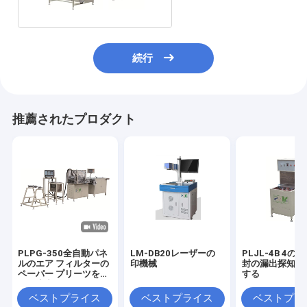
続行
推薦されたプロダクト
PLPG-350全自動パネ
LM-DB20レーザーの
PLJL-4B 4の
ルのエア フィルターの
印機械
封の漏出探知器
ペーパー プリーツをつ
する
ける生産ライン
ベストプライス
ベストプライス
ベストプラ