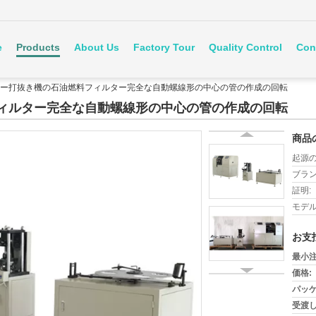
e
Products
About Us
Factory Tour
Quality Control
Con
ー打抜き機の石油燃料フィルター完全な自動螺線形の中心の管の作成の回転
ィルター完全な自動螺線形の中心の管の作成の回転
商品
起源の
ブラン
証明:
モデル
お支
最小注
価格:
パッケ
受渡し