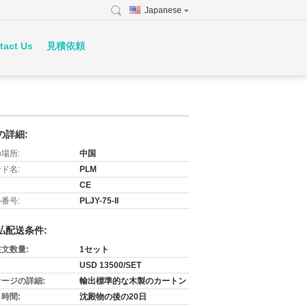
Japanese
tact Us
見積依頼
の詳細:
場所:
中国
ド名:
PLM
CE
番号:
PLJY-75-II
払配送条件:
文数量:
1セット
USD 13500/SET
ージの詳細:
輸出標準的な木製のカートン
時間:
沈殿物の後の20日