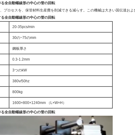
作る全自動螺線形の中心の管の回転
、プロセスを、保管材料生産費を削減できる減らす。この機械は大きい国伝達およ
する全自動螺線形の中心の管の回転
20-35pcs/min
30の~75のmm
鋼板厚さ
0.3-1.2mm
3つのkW
380v/50hz
800kg
1600×800×1240mm （L×W×H）
作る全自動螺線形の中心の管の回転