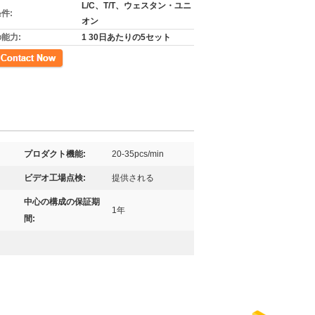
L/C、T/T、ウェスタン・ユニ
件:
オン
能力:
1 30日あたりの5セット
先
プロダクト機能:
20-35pcs/min
ビデオ工場点検:
提供される
中心の構成の保証期
1年
間: