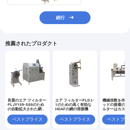
続行
推薦されたプロダクト
良質のエア フィルター
エア フィルターPLDJ-
機械倍数を作る
PLJY109-500のため
1のための高く有効な
ッドの接着のエ
の自動拡大された網の
HDAFの網の溶接機
ルターはカスタ
螺線形巻く機械
可能大きさで分
ベストプライス
ベストプライス
ベストプラ