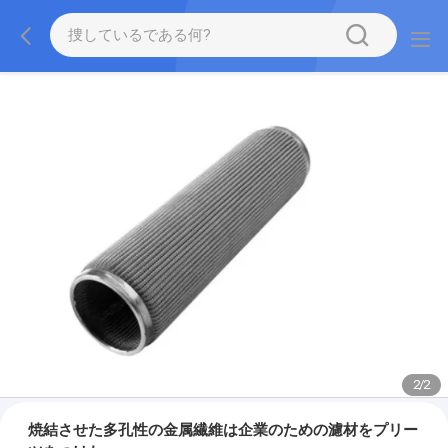
2
/
2
焼結させた多孔性の金属繊維は企業のための濾材をプリー