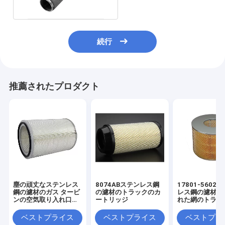
続行
推薦されたプロダクト
塵の頑丈なステンレス
8074ABステンレス鋼
17801-5602
鋼の濾材のガス タービ
の濾材のトラックのカ
レス鋼の濾材の
ンの空気取り入れ口フ
ートリッジ
れた網のトラッ
ィルター
ア フィルター
ベストプライス
ベストプライス
ベストプラ